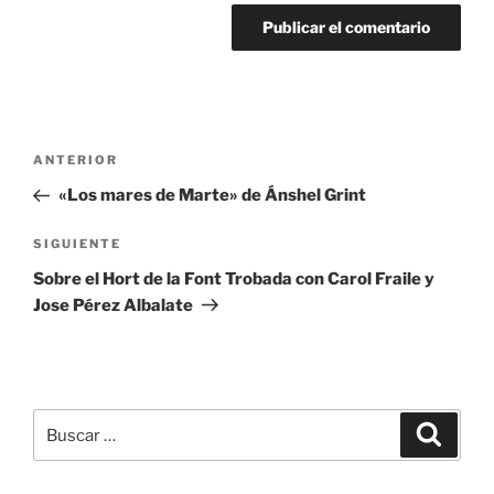
Navegación
Entrada
ANTERIOR
de
anterior:
«Los mares de Marte» de Ánshel Grint
entradas
Siguiente
SIGUIENTE
entrada
Sobre el Hort de la Font Trobada con Carol Fraile y
Jose Pérez Albalate
Buscar
Buscar
por: