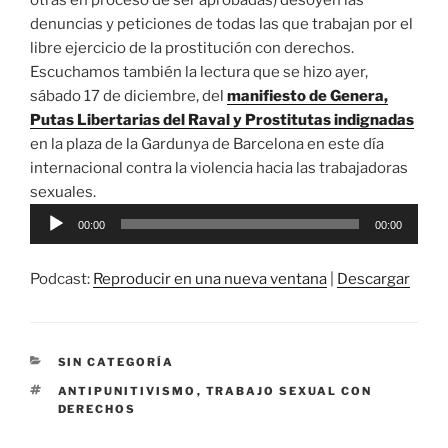
otras en proceso de ser aprobadas) desoyen las
denuncias y peticiones de todas las que trabajan por el
libre ejercicio de la prostitución con derechos.
Escuchamos también la lectura que se hizo ayer,
sábado 17 de diciembre, del
manifiesto de Genera,
Putas Libertarias del Raval y Prostitutas indignadas
en la plaza de la Gardunya de Barcelona en este día
internacional contra la violencia hacia las trabajadoras
sexuales.
Reproductor
00:00
00:00
de
audio
Podcast:
Reproducir en una nueva ventana
|
Descargar
CATEGORÍAS
SIN CATEGORÍA
ETIQUETAS
ANTIPUNITIVISMO
,
TRABAJO SEXUAL CON
DERECHOS