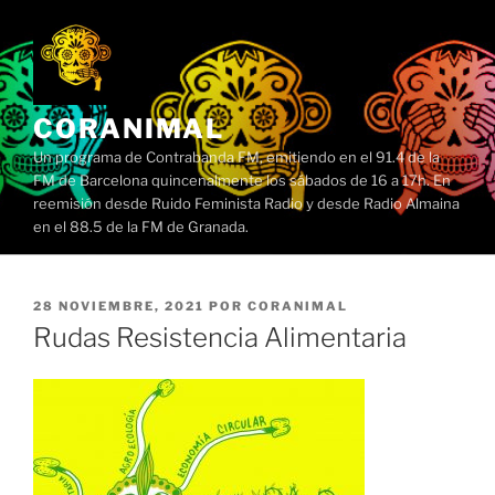
Saltar
al
contenido
CORANIMAL
Un programa de Contrabanda FM, emitiendo en el 91.4 de la
FM de Barcelona quincenalmente los sábados de 16 a 17h. En
reemisión desde Ruido Feminista Radio y desde Radio Almaina
en el 88.5 de la FM de Granada.
PUBLICADO
28 NOVIEMBRE, 2021
POR
CORANIMAL
EL
Rudas Resistencia Alimentaria