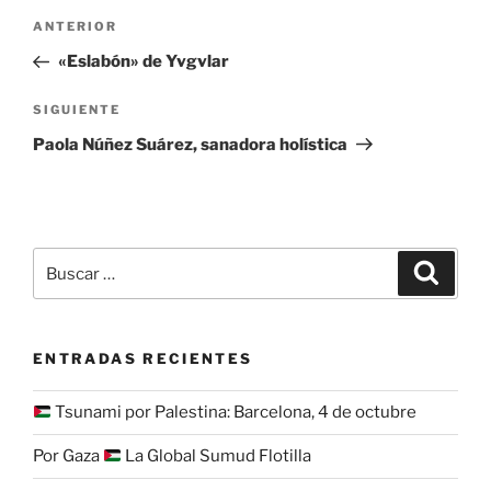
Navegación
Entrada
ANTERIOR
de
anterior:
«Eslabón» de Yvgvlar
entradas
Siguiente
SIGUIENTE
entrada
Paola Núñez Suárez, sanadora holística
Buscar
Buscar
por:
ENTRADAS RECIENTES
Tsunami por Palestina: Barcelona, 4 de octubre
Por Gaza
La Global Sumud Flotilla