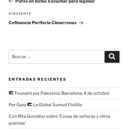
Putxs en lucha: Escuchar para legislar
entradas
Siguiente
SIGUIENTE
entrada
Cofinancia Periferia Cimarronas
Buscar
Buscar
por:
ENTRADAS RECIENTES
Tsunami por Palestina: Barcelona, 4 de octubre
Por Gaza
La Global Sumud Flotilla
Con Rita González sobre ‘Cosas de señoras y otros
poemas’