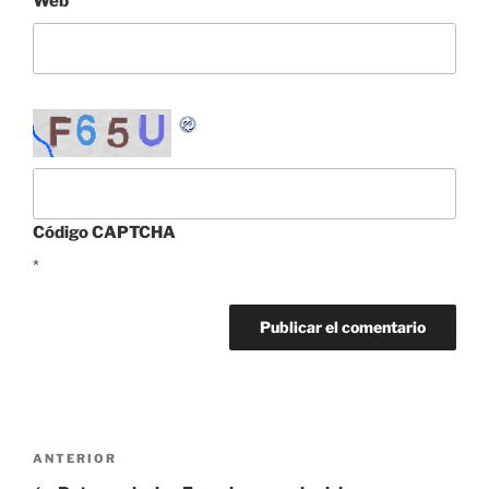
Web
Código CAPTCHA
*
Navegación
Entrada
ANTERIOR
de
anterior: