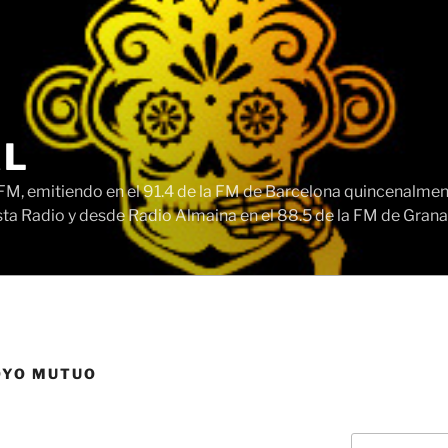
AL
, emitiendo en el 91.4 de la FM de Barcelona quincenalment
ta Radio y desde Radio Almaina en el 88.5 de la FM de Grana
OYO MUTUO
Buscar