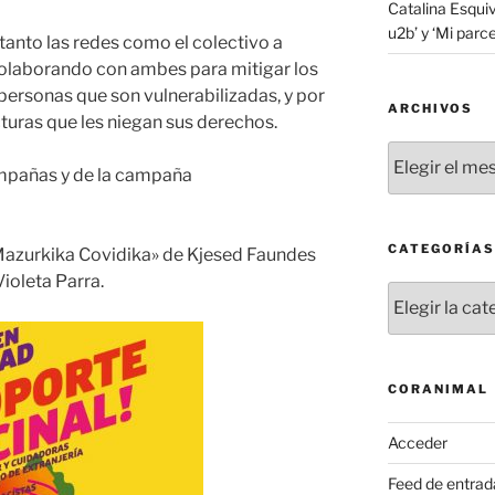
Catalina Esquiv
u2b’ y ‘Mi parce
tanto las redes como el colectivo a
colaborando con ambes para mitigar los
s personas que son vulnerabilizadas, y por
ARCHIVOS
ucturas que les niegan sus derechos.
Archivos
mpañas y de la campaña
CATEGORÍAS
Mazurkika Covidika» de Kjesed Faundes
ioleta Parra.
Categorías
CORANIMAL
Acceder
Feed de entrad