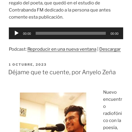
regalo del poeta, que quedó en el estudio de
Contrabanda FM dedicado a la persona que antes
comente esta publicación.
Reproductor
00:00
00:00
de
audio
Podcast:
Reproducir en una nueva ventana
|
Descargar
PUBLICADO
1 OCTUBRE, 2023
EL
Déjame que te cuente, por Anyelo Zeña
Nuevo
encuentr
o
radiofóni
co con la
poesía,