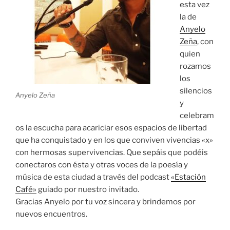
esta vez
la de
Anyelo
Ze
ña
, con
quien
rozamos
los
silencios
Anyelo Zeña
y
celebram
os la escucha para acariciar esos espacios de libertad
que ha conquistado y en los que conviven vivencias «x»
con hermosas supervivencias. Que sepáis que podéis
conectaros con ésta y otras voces de la poesía y
música de esta ciudad a través del podcast
«Estación
Café»
guiado por nuestro invitado.
Gracias Anyelo por tu voz sincera y brindemos por
nuevos encuentros.